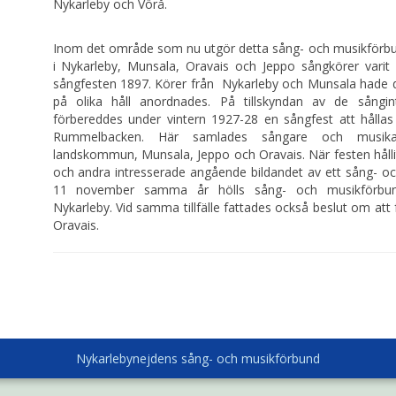
Nykarleby och Vörå.
Inom det område som nu utgör detta sång- och musikför
i Nykarleby, Munsala, Oravais och Jeppo sångkörer var
sångfesten 1897. Körer från Nykarleby och Munsala hade d
på olika håll anordnades. På tillskyndan av de sångin
förbereddes under vintern 1927-28 en sångfest att hållas
Rummelbacken. Här samlades sångare och musikan
landskommun, Munsala, Jeppo och Oravais. När festen hål
och andra intresserade angående bildandet av ett sång- o
11 november samma år hölls sång- och musikförbun
Nykarleby. Vid samma tillfälle fattades också beslut om att 
Oravais.
Nykarlebynejdens sång- och musikförbund