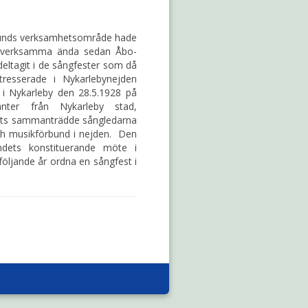
bunds verksamhetsområde hade
it verksamma ända sedan Åbo-
eltagit i de sångfester som då
tresserade i Nykarlebynejden
 i Nykarleby den 28.5.1928 på
ter från Nykarleby stad,
lits sammanträdde sångledarna
ch musikförbund i nejden. Den
dets konstituerande möte i
följande år ordna en sångfest i