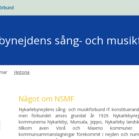
förbund
bynejdens sång- och musi
mar
Historia
Något om NSMF
Nykarlebynejdens sång- och musikförbund rf. konstitueran
men förbundet anses grundat år 1929. Nykarlebyne
kommunerna Nykarleby, Munsala, Jeppo, Nykarleby land
tillkom även Vörå och Maxmo kommuner. 
kommunsammanslagningar förekommit i nejden och nume