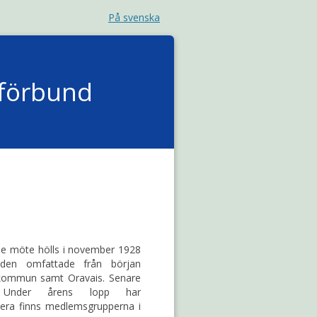
På svenska
kförbund
de möte hölls i november 1928
jden omfattade från början
skommun samt Oravais. Senare
Under årens lopp har
ra finns medlemsgrupperna i